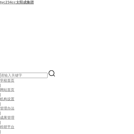
tyc234cc太阳成集团
学校首页
|
网站首页
|
机构设置
|
管理办法
|
成果管理
|
科研平台
|