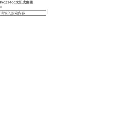
tyc234cc太阳成集团
×